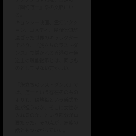
『幽幻道士』系の文脈にい
る。
キョンシー映画、霊幻アクシ
ョン、コメディ、民間信仰が
混ざった世界のキャラクター
であり、『旅立ちのラストダ
ンス』で描かれる香港の葬儀
道士の職能継承とは、同じも
のとして見ない方がよい。
『旅立ちのラストダンス』で
は、道士という存在そのもの
よりも、破地獄という儀式を
誰が担うのか、そこに女性が
入れるのか、という部分が重
要だった。その点が、家族の
話ともつながっていた。