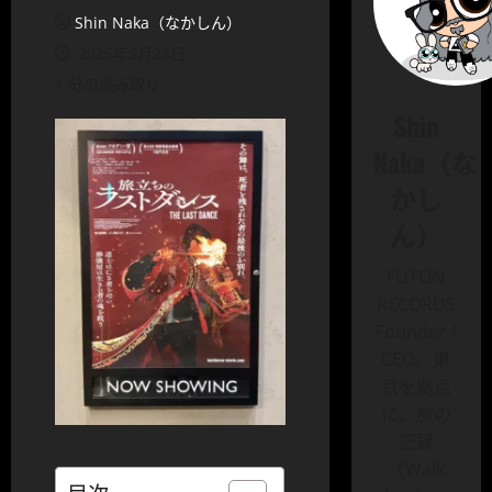
Shin Naka（なかしん）
2026年5月24日
1 分の読み取り
Shin
Naka（な
かし
ん）
FUTON
RECORDS
Founder /
CEO。東
京を拠点
に、旅の
記録
〈Walk