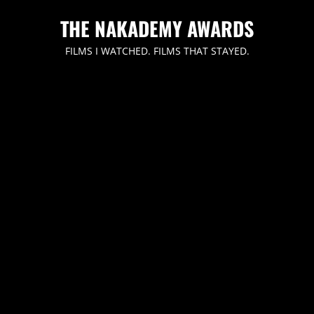
内
THE NAKADEMY AWARDS
容
を
FILMS I WATCHED. FILMS THAT STAYED.
ス
キ
ッ
プ