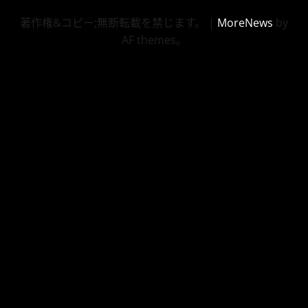
著作権&コピー;無断転載を禁じます。
|
MoreNews
by
AF themes。