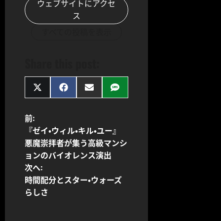
ウェブサイトにアクセ
ス
すべての投稿を表示
Share this post:
Share
Share
Share
Share
on
on
on
on
X
Facebook
Email
SMS
(Twitter)
投
前:
『ゼイ・ウィル・キル・ユー』
稿
悪魔崇拝者が集う高級マンシ
ョンのバイオレンス演出
ナ
次へ:
ビ
時間配分とスター・ウォーズ
らしさ
ゲ