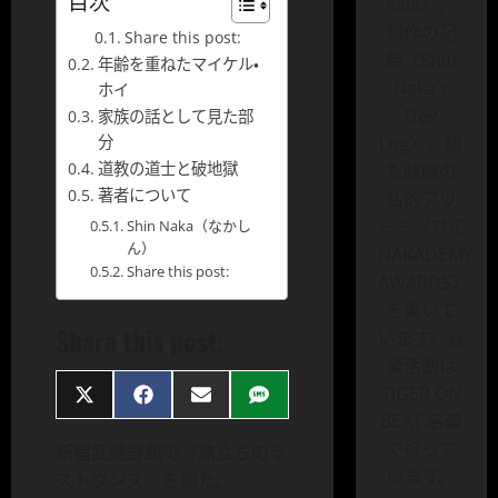
目次
Asia〉、
制作の記
Share this post:
録〈Shin
年齢を重ねたマイケル・
Naka’s
ホイ
Dev
家族の話として見た部
Log〉、観
分
道教の道士と破地獄
た映画の
著者について
私的アワ
ード〈THE
Shin Naka（なかし
ん）
NAKADEMY
Share this post:
AWARDS〉
を書いて
Share this post:
います。音
楽活動は
TIGER ON
Share
Share
Share
Share
on
on
on
on
BEAT 名義
X
Facebook
Email
SMS
で行って
新宿武蔵野館で『旅立ちのラ
(Twitter)
います。
ストダンス』を観た。