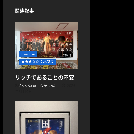
ー
関連記事
シ
ョ
ン
Cinema
★★★☆☆：ふつう
リッチであることの不安
Shin Naka（なかしん）
2026
年6月19日