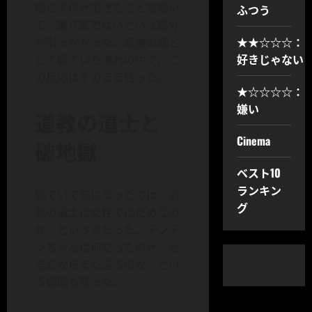
間に子供ができたことを聞い
ふつう
て、乗り気でないという部分
★★☆☆☆：
が引っかかった。家族の話と
好きじゃない
して観ていた流れの中で、こ
の反応はそのまま残った。
★☆☆☆☆：
嫌い
道教の道士と
Cinema
破地獄
ベスト10
ランキン
観ていて気になったのは、道
グ
教の道士は女性ではだめなの
か、という点だった。テンテ
ンちゃんは何だったのか、台
湾だからまた違うのか、とい
う疑問も残った。