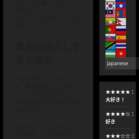
スターBOO観ていたの、小
学生のころだっけ。そりゃそ
うだよな。おれがジジイなん
だもん。
家族の話として
見た部分
『旅立ちのラストダンス』
は、家族のお話として観てい
★★★★★：
た。いろいろあるけれど、や
大好き！
はり家族はよいなと思いなが
ら観ていた。
★★★★☆：
好き
その中で、主人公のトウサン
が、結婚していない彼女との
★★★☆☆：