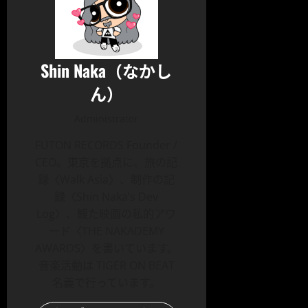
Shin Naka（なかし
ん）
Administrator
FUTON RECORDS Founder /
CEO。東京を拠点に、旅の記
録〈Walk Asia〉、制作の記
録〈Shin Naka’s Dev
Log〉、観た映画の私的アワ
ード〈THE NAKADEMY
AWARDS〉を書いています。
音楽活動は TIGER ON BEAT
名義で行っています。