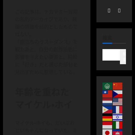
この記事は、ナカデミー賞用
の私的アーカイブであり、映
画の評価を目的としたもので
はない。
検索
『旅立ちのラストダンス』を
観たあと、自分の創作活動に
検
影響を与えたい要素と、純粋
索
に「好き」だと感じた部分を
見出すために整理している。
年齢を重ねた
マイケル・ホイ
マイケル・ホイも、だいぶお
じいちゃんになっていた。ミ