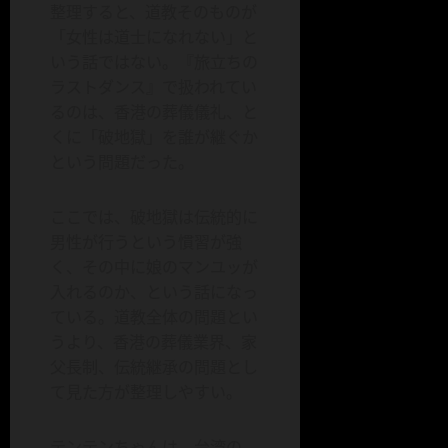
整理すると、道教そのものが
「女性は道士になれない」と
いう話ではない。『旅立ちの
ラストダンス』で扱われてい
るのは、香港の葬儀儀礼、と
くに「破地獄」を誰が継ぐか
という問題だった。
ここでは、破地獄は伝統的に
男性が行うという慣習が強
く、その中に娘のマンユッが
入れるのか、という話になっ
ている。道教全体の問題とい
うより、香港の葬儀業界、家
父長制、伝統継承の問題とし
て見た方が整理しやすい。
テンテンちゃんは、台湾の