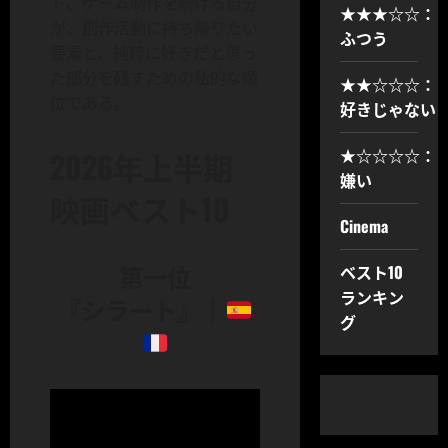
ト、ゲーム制作を続ける自分
★★★☆☆：
が、創作活動に持ち帰りたい
ふつう
要素と、純粋に好きだと思っ
た部分を残すための私的な順
★★☆☆☆：
位である。
好きじゃない
★☆☆☆☆：
2026年上半期
嫌い
映画ベスト10
Cinema
第一位
ベスト10
ランキン
『シラート』｜
グ