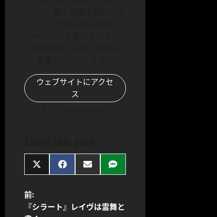
Log〉、観た映画の私的アワ
ード〈THE NAKADEMY
AWARDS〉を書いています。
音楽活動は TIGER ON BEAT
名義で行っています。
ウェブサイトにアクセ
ス
すべての投稿を表示
Share this post:
Share
Share
Share
Share
on
on
on
on
X
Facebook
Email
SMS
(Twitter)
投
前:
『シラート』レイヴは霊舞と