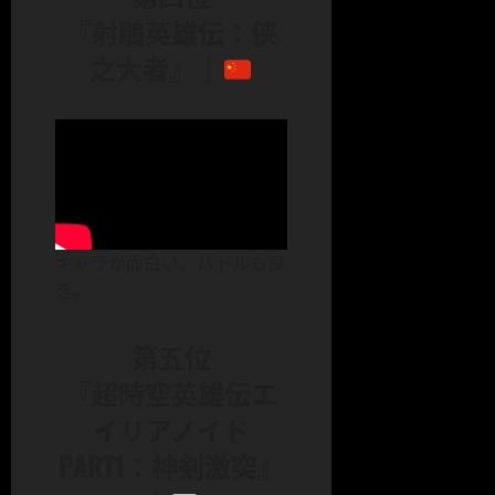
『射鵰英雄伝：侠
之大者』｜
キャラが面白い。バトルも良
き。
第五位
『超時空英雄伝エ
イリアノイド
PART1：神剣激突』