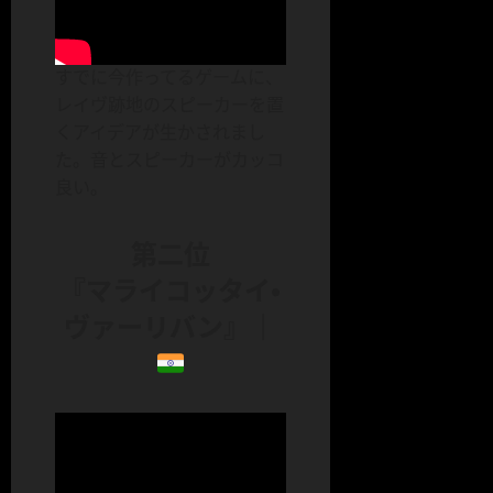
すでに今作ってるゲームに、
レイヴ跡地のスピーカーを置
くアイデアが生かされまし
た。音とスピーカーがカッコ
良い。
第二位
『マライコッタイ・
ヴァーリバン』｜