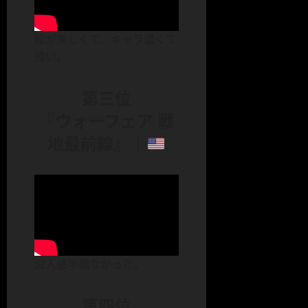
絵が美しくて、キャラ濃くて
強い。
第三位
『ウォーフェア 戦
地最前線』｜
没入感半端なかった。
第四位