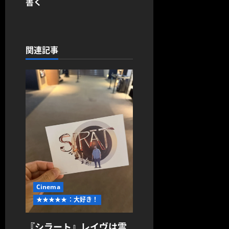
稿
書く
ナ
ビ
関連記事
ゲ
ー
シ
ョ
ン
Cinema
★★★★★：大好き！
『シラート』レイヴは霊