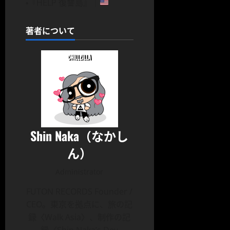
・『HELP 復讐島』｜
著者について
Shin Naka（なかし
ん）
Administrator
FUTON RECORDS Founder /
CEO。東京を拠点に、旅の記
録〈Walk Asia〉、制作の記
録〈Shin Naka’s Dev