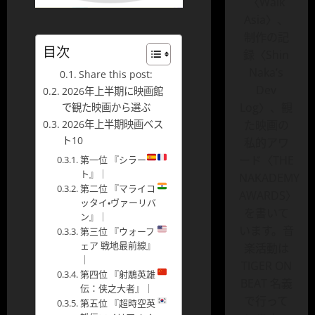
〈Walk
Asia〉、
制作の記
目次
録〈Shin
Naka’s
Share this post:
Dev
2026年上半期に映画館
Log〉、観
で観た映画から選ぶ
2026年上半期映画ベス
た映画の
ト10
私的アワ
ード〈THE
第一位 『シラー
ト』｜
NAKADEMY
第二位 『マライコ
AWARDS〉
ッタイ・ヴァーリバ
を書いて
ン』｜
います。音
第三位 『ウォーフ
ェア 戦地最前線』
楽活動は
｜
TIGER ON
第四位 『射鵰英雄
BEAT 名義
伝：侠之大者』｜
で行って
第五位 『超時空英