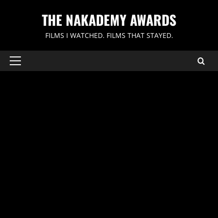
内
THE NAKADEMY AWARDS
容
を
FILMS I WATCHED. FILMS THAT STAYED.
ス
キ
ッ
メ
イ
プ
ン
メ
ニ
ュ
ー