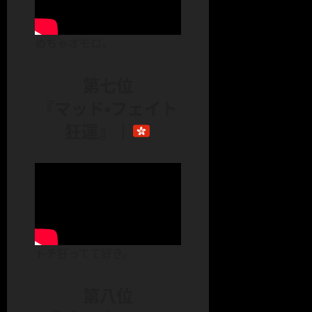
めちゃオモロ。
第七位
『マッド・フェイト
狂運』｜
トチ狂ってて好き。
第八位