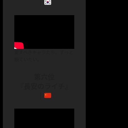
｜
愛すべきキャラたち。ずっと
観ていたい。
第六位
『長安のライチ』
｜