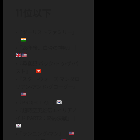
11位以下
・『ツーリストファミリー』
｜
・『28年後… 白骨の神殿』｜
・『尋秦記 バック・トゥ・ザ・パ
スト』｜
・『スター・ウォーズ マンダロ
リアン・アンド・グローグー』
｜
・『PROJECT Y』｜
・『超時空英雄伝エイリアノ
イド PART2：終局決戦』｜
・『ランニング・マン』｜