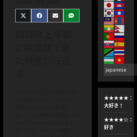
Share this post:
Share
Share
Share
Share
on
on
on
on
X
Facebook
Email
SMS
2026年上半期
(Twitter)
に映画館で観
た映画から選
ぶ
2026年上半期に映画館で観
★★★★★：
た映画の中から、ナカデミー
大好き！
賞用にベスト10を整理す
る。これは映画の優劣を一般
★★★★☆：
向けに決めるものではなく、
好き
旅ブログ、イベント情報サイ