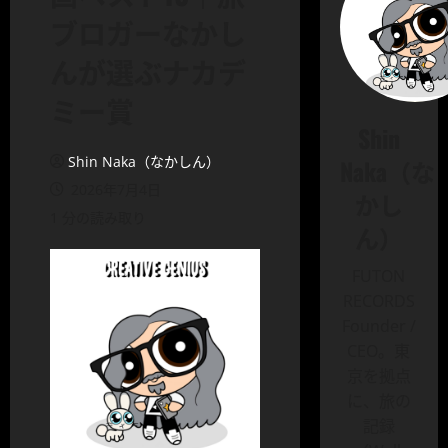
ブロガーなかし
んが選ぶナカデ
ミー賞
Shin
Shin Naka（なかしん）
Naka（な
2026年7月4日
かし
1 分の読み取り
ん）
FUTON
RECORDS
Founder /
CEO。東
京を拠点
に、旅の
記録