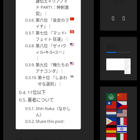
雄伝エイリアノイ
います。
ド PART1：神剣激
突』｜
第六位 『長安のラ
イチ』｜
第七位 『マッド・
フェイト 狂運』｜
第八位 『ゼイ・ウ
検索
ィル・キル・ユー』
｜
検
第九位 『俺たちの
索
アナコンダ』｜
第十位 『しあわ
せな選択』｜
11位以下
著者について
Shin Naka（なかし
ん）
Share this post: