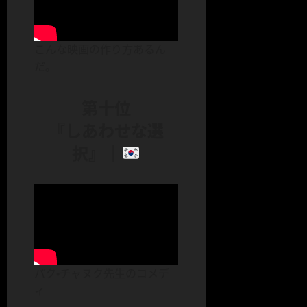
こんな映画の作り方あるん
だ。
第十位
『しあわせな選
択』｜
パク・チャヌク先生のコメデ
ィ