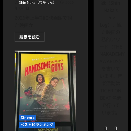
録〈Shin
Shin Naka（なかしん）
2026
年7月4日
Naka’s
Dev
2026年上半期に映画館で観
Log〉、観
た映画か
た映画の
2026
続きを読む
私的アワ
年
上
ード〈THE
半
期
NAKADEMY
映
画
AWARDS〉
ベ
を書いて
ス
ト
います。音
10
｜
楽活動は
旅
ブ
TIGER ON
ロ
BEAT 名義
ガ
ー
で行って
な
か
います。
し
Cinema
ん
が
ベスト10ランキング
選
ぶ