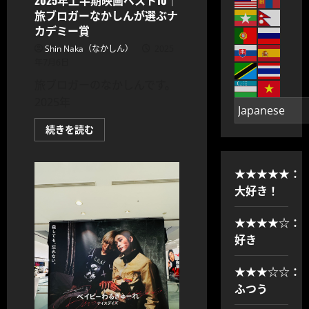
2025年上半期映画ベスト10｜
ん
旅ブロガーなかしんが選ぶナ
が
選
カデミー賞
ぶ
ナ
Shin Naka（なかしん）
2025
カ
デ
年7月6日
ミ
ー
旅ブロガーのなかしんです。
賞
2025
2025年
に
つ
2025
続きを読む
い
年
て
上
さ
半
ら
期
に
★★★★★：
映
読
画
む
大好き！
ベ
ス
ト
★★★★☆：
10
｜
好き
旅
ブ
ロ
★★★☆☆：
ガ
ー
ふつう
な
か