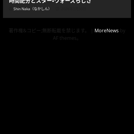
時間配分とスター・ウォーズらしさ
Shin Naka（なかしん）
2026年5月30日
著作権&コピー;無断転載を禁じます。
|
MoreNews
by
AF themes。