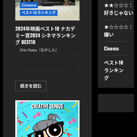
し
★★☆☆☆：
Cinema
ん
が
好きじゃない
ベスト10ランキング
選
ぶ
ナ
★☆☆☆☆：
カ
2024年映画ベスト10 ナカデ
デ
嫌い
ミー賞2024 シネマランキン
ミ
ー
グ BEST10
賞
Cinema
に
Shin Naka（なかしん）
2024
つ
年12月30日
い
て
ベスト10
ナカデミー賞2024 シネマラ
さ
ランキン
ら
ンキン
に
グ
読
む
2024
続きを読む
年
映
画
ベ
ス
ト
10
ナ
カ
デ
ミ
ー