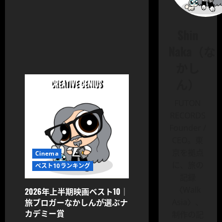
Shin
Naka（な
かし
ん）
FUTON
RECORDS
Founder /
CEO。東
京を拠点
Cinema
に、旅の
ベスト10ランキング
記録
〈Walk
2026年上半期映画ベスト10｜
旅ブロガーなかしんが選ぶナ
Asia〉、
カデミー賞
制作の記