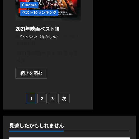
つ
Cinema
い
て
ベスト10ランキング
さ
ら
に
読
2021年映画ベスト10
む
Shin Naka（なかしん）
2021
年12月31日
2021年映画ベスト10 なんで
ベス
2021
続きを読む
年
映
画
ベ
ス
投
1
2
3
次
ト
10
に
稿
つ
い
て
の
見逃したかもしれません
さ
ら
に
読