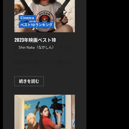
旅
ブ
ロ
ガ
Cinema
ー
な
ベスト10ランキング
か
し
ん
が
2023年映画ベスト10
選
ん
Shin Naka（なかしん）
2023
だ
年12月30日
10
作
2023年映画ベスト10 他人の
品
が
ベス
コ
チ
ラ
2023
続きを読む
に
年
つ
映
い
画
て
ベ
さ
ス
ら
ト
に
10
読
に
む
つ
い
て