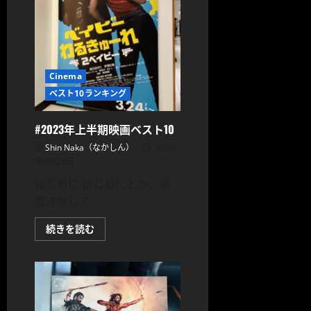
さ
ら
に
読
む
Cinema
ベスト10ランキング
#2023年上半期映画ベスト10
Shin Naka（なかしん）
2023
年6月29日
はじめに はじめにとか、前
置き無しで
#2023
続きを読む
年
上
半
期
映
画
ベ
ス