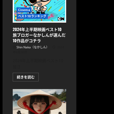
賞
2024
Cinema
シ
ネ
ベスト10ランキング
マ
ラ
ン
キ
2024年上半期映画ベスト10
ン
旅ブロガーなかしんが選んだ
グ
BEST10
10作品がコチラ
に
つ
Shin Naka（なかしん）
2024
い
年6月30日
て
さ
2024年上半期映画ベスト10
ら
に
皆さ
読
む
2024
続きを読む
年
上
半
期
映
画
ベ
ス
ト
10