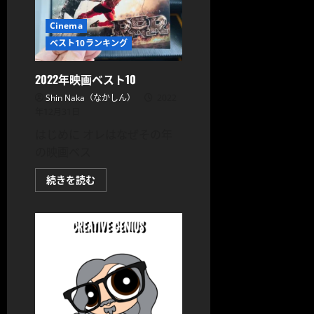
ト
10
に
Cinema
つ
ベスト10ランキング
い
て
さ
ら
2022年映画ベスト10
に
読
Shin Naka（なかしん）
2022
む
年12月31日
はじめに オレはなぜその年
の映画ベス
2022
続きを読む
年
映
画
ベ
ス
ト
10
に
つ
い
て
さ
ら