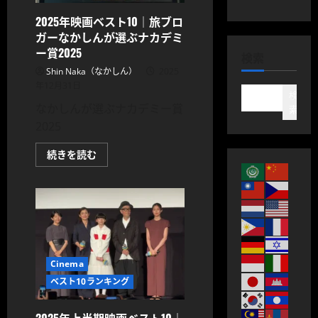
ナ
カ
2025年映画ベスト10｜旅ブロ
デ
ガーなかしんが選ぶナカデミ
ミ
ー
ー賞2025
検索
賞
に
Shin Naka（なかしん）
2025
つ
年12月31日
い
検
て
なかしんが選ぶナカデミー賞
さ
索
ら
2025
に
読
む
2025
続きを読む
年
映
画
ベ
ス
ト
10
｜
旅
ブ
ロ
Cinema
ガ
ベスト10ランキング
ー
な
か
し