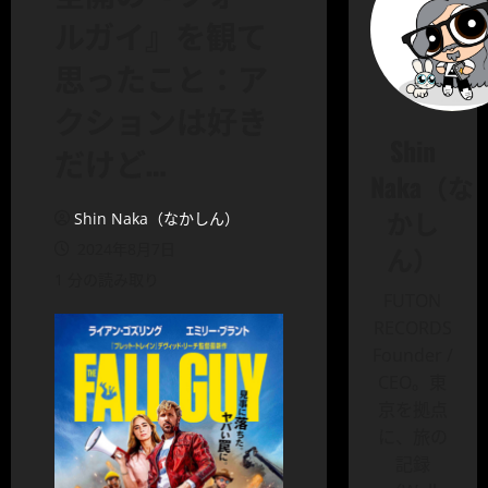
ルガイ』を観て
思ったこと：ア
クションは好き
Shin
だけど…
Naka（な
かし
Shin Naka（なかしん）
2024年8月7日
ん）
1 分の読み取り
FUTON
RECORDS
Founder /
CEO。東
京を拠点
に、旅の
記録