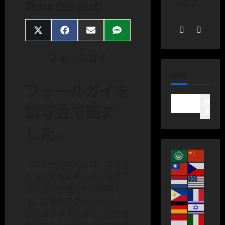
Share this post:
います。
Share
Share
Share
Share
on
on
on
on
X
Facebook
Email
SMS
フォールガイ
(Twitter)
検索
フォールガイを
検
試写会で観ま
索
した。
『フォールガイ』は、スタン
トマンたちの熱いバトルとア
クションが魅力的な映画で
す。監督のデヴィッド・リー
チはスタント出身で、その経