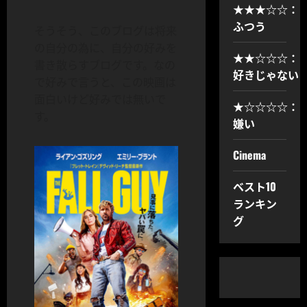
★★★☆☆：
ふつう
そうそう、このブログは将来
の自分の為に、自分の好みを
★★☆☆☆：
書き散らすブログです。なの
好きじゃない
で好みで言うと、この映画は
面白いけど好みでは無いで
★☆☆☆☆：
す。
嫌い
Cinema
ベスト10
ランキン
グ