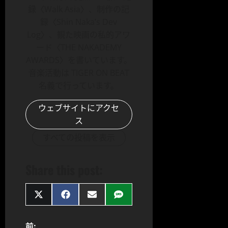
録〈Walk Asia〉、制作の記
録〈Shin Naka’s Dev
Log〉、観た映画の私的アワ
ード〈THE NAKADEMY
AWARDS〉を書いています。
音楽活動は TIGER ON BEAT
名義で行っています。
ウェブサイトにアクセ
ス
すべての投稿を表示
Share this post:
Share
Share
Share
Share
on
on
on
on
X
Facebook
Email
SMS
(Twitter)
前: