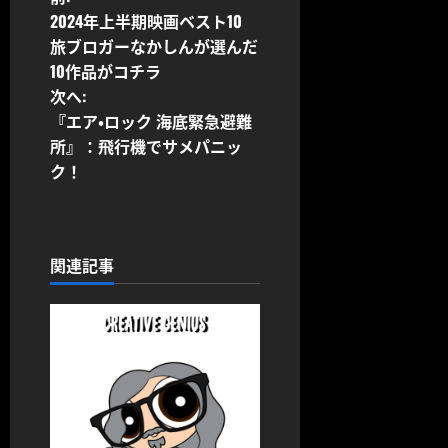
投
2024年上半期映画ベスト10
稿
旅ブロガーなかしんが選んだ
10作品がコチラ
ナ
次へ:
ビ
『エア・ロック 海底緊急避難
所』：飛行機でサメパニッ
ゲ
ク！
ー
シ
関連記事
ョ
ン