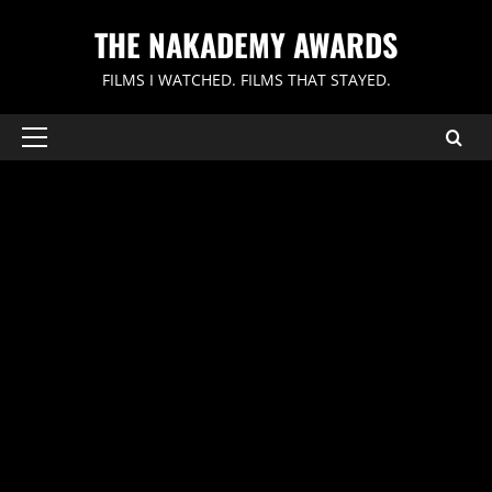
内
THE NAKADEMY AWARDS
容
を
FILMS I WATCHED. FILMS THAT STAYED.
ス
キ
ッ
メ
イ
プ
ン
メ
ニ
ュ
ー