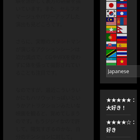
験を活かして裏方の熱量を描
いています。また、セルフオ
マージュやパワーアップした
演出も見どころです。
さらに、実際のスタントマン
が演じるアクションシーンは
迫力満点で、CGやVFXを使わ
ずに体を張って撮影されてい
ることも注目です。
なのですが、最近こういうい
かにもハリウッドっぽいとい
★★★★★：
うかアトラクションみたいな
大好き！
映画を観ると、覚めてしまう
のです。もうジジイなので許
★★★★☆：
して。陽気すぎるのかな、自
好き
分のテンションに対して。