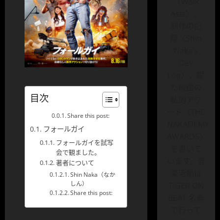
〈Walk
Asia〉、
制作の記
録〈Shin
Naka’s
Dev
Log〉、観
た映画の
目次
私的アワ
ード〈THE
Share this post:
NAKADEMY
フォールガイ
AWARDS〉
フォールガイを試写
を書いて
会で観ました。
います。音
著者について
楽活動は
Shin Naka（なか
しん）
TIGER ON
Share this post:
BEAT 名義
で行って