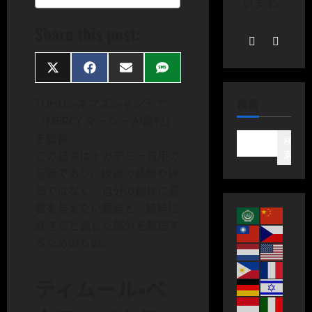
います。
Share this post:
Share
Share
Share
Share
on
on
on
on
X
Facebook
Email
SMS
検索
TOHOシネマズシャンテで
(Twitter)
『MERCY マーシー AI裁判』
を鑑賞。
検
索
この記事はナカデミー賞用の
記録であり、映画の感想や評
価ではなく、自分の創作に影
響を与えたい要素と、純粋に
好きだと感じた部分を整理す
るためのもの。
ティムール・ベ