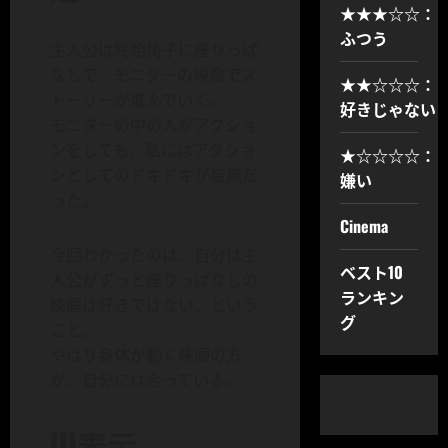
★★★☆☆：
ふつう
主人公は終始椅子に座りっぱ
なしで、モニターの映像でス
★★☆☆☆：
トーリーが進んでいく。
好きじゃない
モニターの中の人がアクショ
ンをしても、私にはアクショ
★☆☆☆☆：
ンとしてのドキドキが皆無だ
嫌い
った。
Cinema
今回わかったのは、自分は主
ベスト10
人公がずっと座りっぱなしの
ランキン
映画は好きではない、という
グ
こと。
やはり身体が動く映画の方
が、自分には合っている。
UI表示