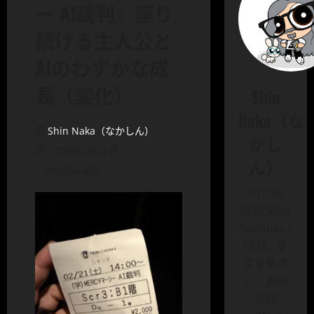
ー AI裁判』座り
続ける主人公と
AIのわずかな成
長（変化）
Shin
Naka（な
Shin Naka（なかしん）
かし
2026年2月21日
ん）
1 分の読み取り
FUTON
RECORDS
Founder /
CEO。東
京を拠点
に、旅の
記録