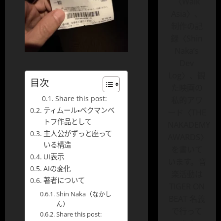
〈Walk
Asia〉、
制作の記
録〈Shin
Naka’s
Dev
Log〉、観
目次
た映画の
Share this post:
私的アワ
ティムール・ベクマンベ
ード〈THE
トフ作品として
NAKADEMY
主人公がずっと座って
AWARDS〉
いる構造
を書いて
UI表示
います。音
AIの変化
楽活動は
著者について
TIGER ON
Shin Naka（なかし
BEAT 名義
ん）
で行って
Share this post: