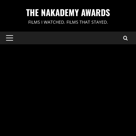
内
THE NAKADEMY AWARDS
容
を
FILMS I WATCHED. FILMS THAT STAYED.
ス
キ
ッ
メ
イ
プ
ン
メ
ニ
ュ
ー