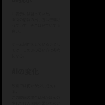
UI表示には凝っていた。
画面の情報の出し方は整理さ
れていて、そこは見ていて面
白い。
ゲーム制作をしている身とし
ては、このUIの扱い方は参考
になる。
AIの変化
映画では何かが少し成長す
る。
この映画の場合はAIがほんの
少しだけ人間味を帯びたのか