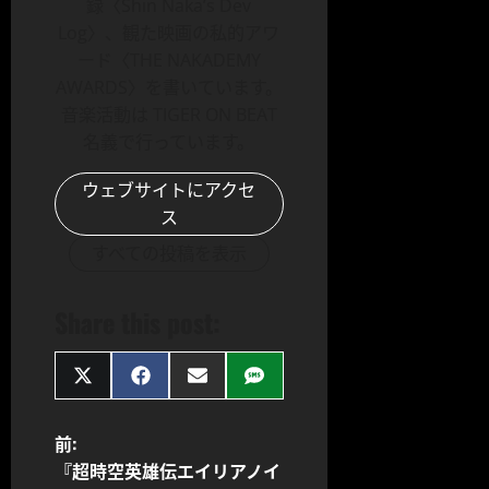
録〈Shin Naka’s Dev
Log〉、観た映画の私的アワ
ード〈THE NAKADEMY
AWARDS〉を書いています。
音楽活動は TIGER ON BEAT
名義で行っています。
ウェブサイトにアクセ
ス
すべての投稿を表示
Share this post:
Share
Share
Share
Share
on
on
on
on
X
Facebook
Email
SMS
(Twitter)
投
前:
『超時空英雄伝エイリアノイ