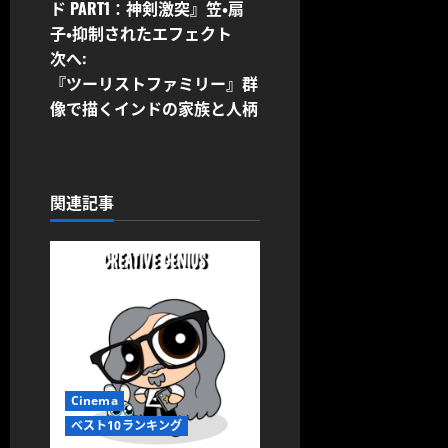
稿
ド PART1：神剣激突』笠・扇
子・抑制されたエフェクト
ナ
次へ:
ビ
『ツーリストファミリー』群
像で描くインドの家族と人柄
ゲ
ー
関連記事
シ
ョ
ン
Cinema
ベスト10ランキング