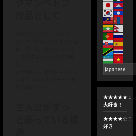
クマンベトフ
作品として
大好きな『ナイト・ウォッ
チ』や『ウォンテッド』の監
督、ティムール・ベクマンベ
トフの作品ということで観
た。
ただ今回は、アクションとい
うより『search サーチ』寄
りの映画だった。
★★★★★：
主人公がずっ
大好き！
と座っている構
★★★★☆：
好き
造