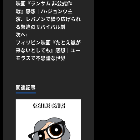
映画『ランサム 非公式作
稿
戦』感想｜ハ・ジョンウ主
演、レバノンで繰り広げられ
ナ
る緊迫のサバイバル劇
ビ
次へ:
フィリピン映画『たとえ嵐が
ゲ
来ないとしても』感想｜ユー
モラスで不思議な世界
ー
シ
ョ
関連記事
ン