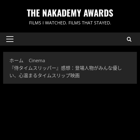
内
THE NAKADEMY AWARDS
容
を
FILMS I WATCHED. FILMS THAT STAYED.
ス
キ
ッ
メ
イ
プ
ン
ホーム
Cinema
メ
『侍タイムスリッパー』感想：登場人物がみんな優し
ニ
い、心温まるタイムスリップ映画
ュ
ー