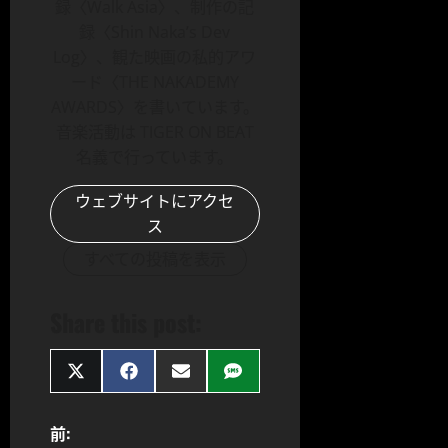
録〈Walk Asia〉、制作の記
録〈Shin Naka’s Dev
Log〉、観た映画の私的アワ
ード〈THE NAKADEMY
AWARDS〉を書いています。
音楽活動は TIGER ON BEAT
名義で行っています。
ウェブサイトにアクセ
ス
すべての投稿を表示
Share this post:
Share
Share
Share
Share
on
on
on
on
X
Facebook
Email
SMS
(Twitter)
投
前: