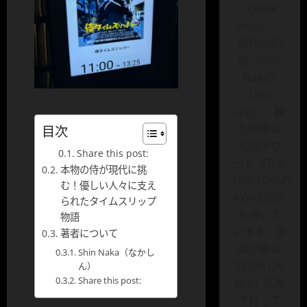
〈Walk
Asia〉、
制作の記
録〈Shin
Naka’s
Dev
Log〉、観
た映画の
目次
私的アワ
Share this post:
ード〈THE
本物の侍が現代に挑
NAKADEMY
む！優しい人々に支え
AWARDS〉
られたタイムスリップ
を書いて
物語
います。音
著者について
楽活動は
Shin Naka（なかし
TIGER ON
ん）
Share this post:
BEAT 名義
で行って