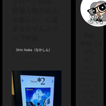
ッパー』感想：
登場人物がみん
な優しい、心温
まるタイムスリ
Shin
ップ映画
Naka（な
かし
Shin Naka（なかしん）
2024年9月14日
ん）
FUTON
RECORDS
Founder /
CEO。東
京を拠点
に、旅の
記録