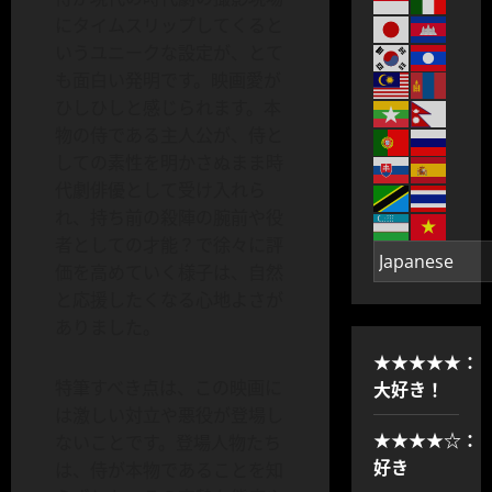
にタイムスリップしてくると
いうユニークな設定が、とて
も面白い発明です。映画愛が
ひしひしと感じられます。本
物の侍である主人公が、侍と
しての素性を明かさぬまま時
代劇俳優として受け入れら
れ、持ち前の殺陣の腕前や役
者としての才能？で徐々に評
価を高めていく様子は、自然
と応援したくなる心地よさが
ありました。
★★★★★：
大好き！
特筆すべき点は、この映画に
は激しい対立や悪役が登場し
★★★★☆：
ないことです。登場人物たち
好き
は、侍が本物であることを知