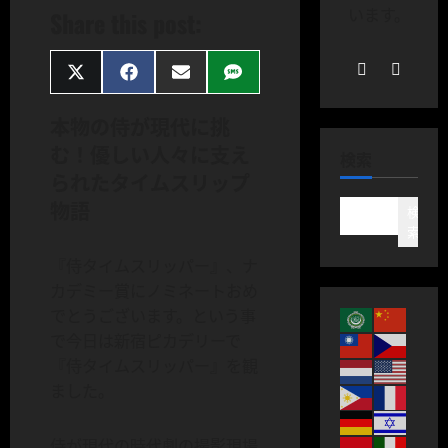
います。
Share this post:
Share
Share
Share
Share
on
on
on
on
X
Facebook
Email
SMS
本物の侍が現代に挑
(Twitter)
む！優しい人々に支え
検索
られたタイムスリップ
物語
検
索
『侍タイムスリッパー』、ナ
カデミー賞にノミネートおめ
でとうございます。という事
で今日は新宿ピカデリーで
『侍タイムスリッパー』を観
ました。
侍が現代の時代劇の撮影現場