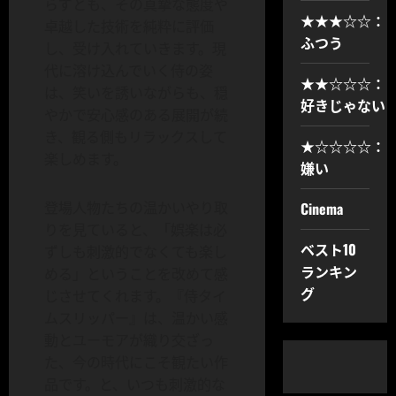
らずとも、その真摯な態度や
★★★☆☆：
卓越した技術を純粋に評価
ふつう
し、受け入れていきます。現
代に溶け込んでいく侍の姿
★★☆☆☆：
は、笑いを誘いながらも、穏
好きじゃない
やかで安心感のある展開が続
き、観る側もリラックスして
★☆☆☆☆：
楽しめます。
嫌い
Cinema
登場人物たちの温かいやり取
りを見ていると、「娯楽は必
ベスト10
ずしも刺激的でなくても楽し
ランキン
める」ということを改めて感
グ
じさせてくれます。『侍タイ
ムスリッパー』は、温かい感
動とユーモアが織り交ざっ
た、今の時代にこそ観たい作
品です。と、いつも刺激的な