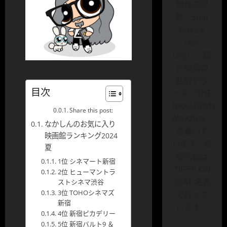
制作の記
録〈Shin
Naka’s
Dev
Log〉、観
た映画の
私的アワ
目次
ード〈THE
NAKADEMY
Share this post:
AWARDS〉
なかしんのお気に入り
を書いて
映画館ランキング2024
います。音
夏
楽活動は
1位 シネマート新宿
TIGER ON
2位 ヒューマントラ
BEAT 名義
ストシネマ渋谷
3位 TOHOシネマズ
で行って
新宿
います。
4位 新宿ピカデリー
5位 新宿バルト9 ＆