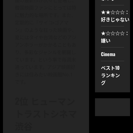
画の最新作が次々と登場し、
韓国映画ファンにとっては特
★★☆☆☆：
に魅力的な場所です。また、
好きじゃない
定期的に『サイコ・ゴアマ
ン』のような狂った映画や、
★☆☆☆☆：
夏にはタイや台湾などのアジ
嫌い
アンホラーがかかることもあ
り、多彩なジャンルを網羅し
Cinema
ています。という事で毎週末
通っています。アジア映画好
ベスト10
きには住みたい映画館No.1
ランキン
です。
グ
2位 ヒューマン
トラストシネマ
渋谷