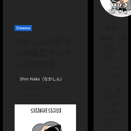
Shin
Cinema
Naka（な
なかしんの好き
かし
な映画館ランキ
ん）
ング2024夏
FUTON
RECORDS
Shin Naka（なかしん）
Founder /
2024年8月30日
CEO。東
1 分の読み取り
京を拠点
に、旅の
記録
〈Walk
Asia〉、