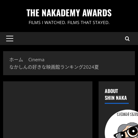
内
THE NAKADEMY AWARDS
容
を
FILMS I WATCHED. FILMS THAT STAYED.
ス
キ
ッ
メ
イ
プ
ン
ホーム
Cinema
メ
なかしんの好きな映画館ランキング2024夏
ニ
ュ
ー
ABOUT
SHIN NAKA