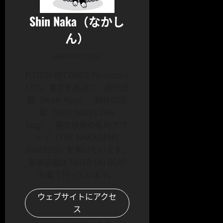
Shin Naka（なかし
ん）
Administrator
FUTON RECORDS Founder /
CEO。東京を拠点に、旅の記
録〈Walk Asia〉、制作の記
録〈Shin Naka’s Dev
Log〉、観た映画の私的アワ
ード〈THE NAKADEMY
AWARDS〉を書いています。
音楽活動は TIGER ON BEAT
名義で行っています。
ウェブサイトにアクセ
ス