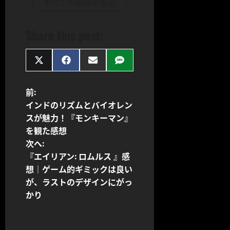
すべての投稿を表示
Share this post:
Share
Share
Share
Share
on
on
on
on
X
Facebook
Email
SMS
(Twitter)
投
前:
インドのリズムとバイオレン
稿
スが魅力！『モンキーマン』
を観た感想
ナ
次へ:
ビ
『エイリアン: ロムルス 』感
想｜ゲーム的ギミックは良い
ゲ
が、ラストのデザインにがっ
かり
ー
シ