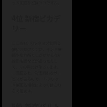
ッド映画などはココですね。
4位 新宿ピカデ
リー
ここもTOHOシネマズと同じ
使い方なのですが、インド映
画や松竹系でしかかからない
韓国映画などがあったりし
て、その時だけ使ってます。
一回観ると、次回割引なサー
ビスがあるので、 ハリウッ
ド映画も場合によってはこち
らで観ます。
5位 新宿バルト