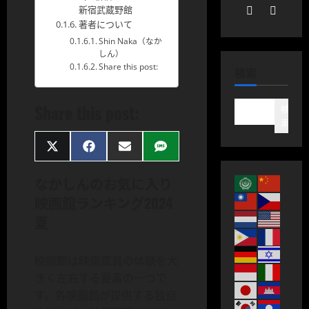
新宿武蔵野館
著者について
Shin Naka（なか
しん）
Share this post:
検索
Share this post:
検
索
Share
Share
Share
Share
on
on
on
on
X
Facebook
Email
SMS
なかしんのお気に入り
(Twitter)
映画館ランキング2024
夏
映画館は映画鑑賞の体験を大
きく左右する要素の一つで
す。各映画館が提供する独自