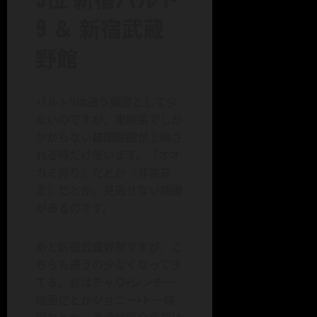
9 ＆ 新宿武蔵
野館
バルト9は通う頻度として少
ないのですが、東映系でしか
かからない韓国映画が上映さ
れる時だけ使います。『オオ
カミ狩り』だとか『非常宣
言』だとか、見逃せない映画
があるのです。
あと新宿武蔵野館ですが、こ
ちらも通うの少なくなってき
てる。昔はチャウ・シンチー
映画だとかジョニー・トー映