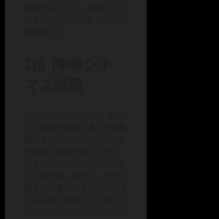
確率が高いので、映画ファン
にとっては非常にありがたい
映画館です。
3位 TOHOシネ
マズ新宿
TOHOシネマズ新宿は、特に
大作映画の鑑賞に適した映画
館です。IMAXや4DXといった
先進的な設備が整っており、
アクションやSF映画の迫力あ
る上映が楽しめます。大作映
画を迫力満点で楽しみたい時
には最適な場所です。押さえ
ておかないといけないハリウ