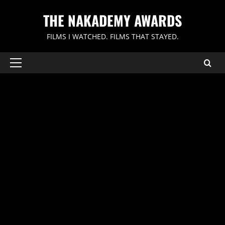
内
THE NAKADEMY AWARDS
容
を
FILMS I WATCHED. FILMS THAT STAYED.
ス
キ
ッ
メ
イ
プ
ン
メ
ニ
ュ
ー