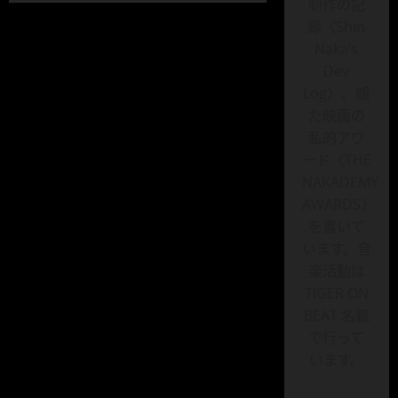
制作の記
民』
感
録〈Shin
想
ベ
Naka’s
ス
Dev
ト
3：
Log〉、観
ア
ク
た映画の
シ
ョ
私的アワ
ン
ード〈THE
×
学
NAKADEMY
園
バ
AWARDS〉
ト
ル
を書いて
の
爽
います。音
快
楽活動は
映
画！
TIGER ON
に
つ
BEAT 名義
い
て
で行って
さ
ら
います。
に
読
む