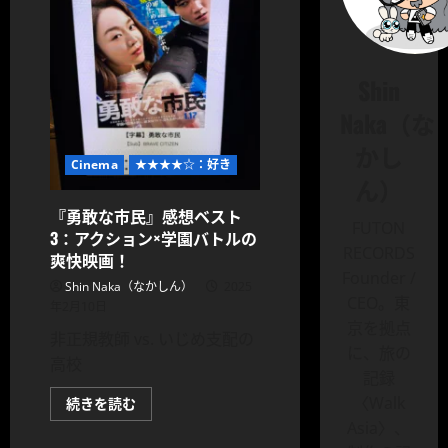
Shin
Naka（な
かし
Cinema
★★★★☆：好き
ん）
『勇敢な市民』感想ベスト
FUTON
3：アクション×学園バトルの
RECORDS
爽快映画！
Founder /
Shin Naka（なかしん）
2025
CEO。東
年2月10日
京を拠点
非正規教師 vs. いじめ支配の
に、旅の
高校
記録
〈Walk
『勇
続きを読む
敢
Asia〉、
な
市