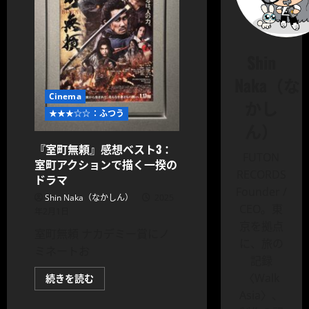
Shin
Naka（な
Cinema
かし
★★★☆☆：ふつう
ん）
『室町無頼』感想ベスト3：
FUTON
室町アクションで描く一揆の
RECORDS
ドラマ
Founder /
Shin Naka（なかしん）
2025
CEO。東
年2月1日
京を拠点
室町無頼 ナカデミー賞にノ
に、旅の
ミネートお
記録
〈Walk
『室
続きを読む
町
Asia〉、
無
頼』