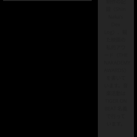
制作の記
感
想
録〈Shin
ベ
ス
Naka’s
ト
Dev
3：
室
Log〉、観
町
ア
た映画の
ク
シ
私的アワ
ョ
ード〈THE
ン
で
NAKADEMY
描
く
AWARDS〉
一
揆
を書いて
の
ド
います。音
ラ
楽活動は
マ
に
TIGER ON
つ
い
BEAT 名義
て
さ
で行って
ら
に
います。
読
む