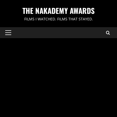
内
THE NAKADEMY AWARDS
容
を
FILMS I WATCHED. FILMS THAT STAYED.
ス
キ
ッ
メ
イ
プ
ン
メ
ニ
ュ
ー