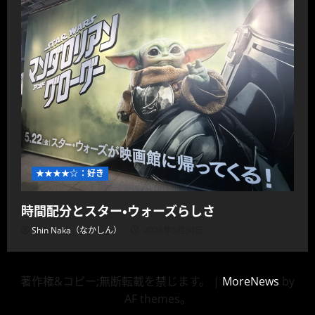
★★★★☆：好き
時間配分とスター・ウォーズらしさ
Shin Naka（なかしん）
2026年5月30日
著作権&コピー;無断転載を禁じます。
|
MoreNews
by
AF themes。