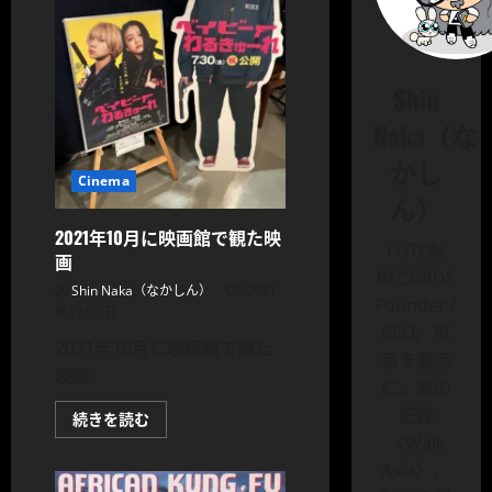
Shin
Naka（な
かし
Cinema
ん）
2021年10月に映画館で観た映
FUTON
画
RECORDS
Shin Naka（なかしん）
2021
Founder /
年12月3日
CEO。東
2021年10月に映画館で観た
京を拠点
映画
に、旅の
記録
2021
続きを読む
年
〈Walk
10
月
Asia〉、
に