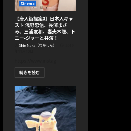
Cinema
【唐人街探案3】日本人キャ
スト 浅野忠信、長澤まさ
み、三浦友和、妻夫木聡、ト
ニー・ジャーと共演！
Shin Naka（なかしん）
2019
年11月10日
https://www.instag
【唐
続きを読む
人
街
探
案
3】
日
本
人
キ
ャ
ス
ト
浅
野