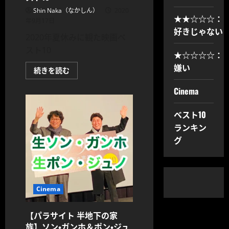
Shin Naka（なかしん）
2020
★★☆☆☆：
年9月17日
好きじゃない
2020年夏休みに観た映画ベ
スト10
★☆☆☆☆：
嫌い
2020
続きを読む
年
夏
Cinema
休
み
に
観
ベスト10
た
ランキン
映
画
グ
ベ
ス
ト
10
に
つ
い
Cinema
て
さ
ら
に
【パラサイト 半地下の家
読
族】ソン・ガンホ＆ポン・ジュ
む