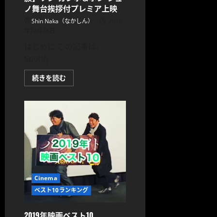
ノ舞台挨拶付プレミア上映
Shin Naka（なかしん）
2019
年12月28日
はじめに この記事は、
Spotify
【パ
続きを読む
ラ
サ
イ
ト
半
地
下
の
家
族】
ソ
ン・
ガ
ン
Cinema
ホ
＆
ベスト10ランキング
ポ
ン・
ジ
ュ
2019年映画ベスト10