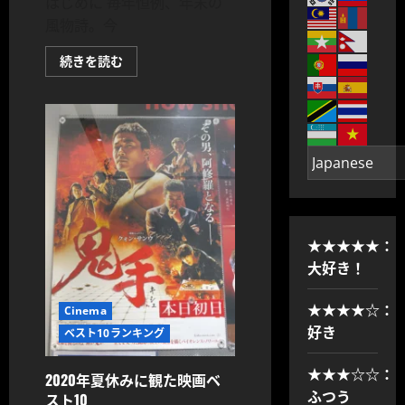
はじめに 毎年恒例、年末の
風物詩。今
2020
続きを読む
年
映
画
ベ
ス
ト
10
に
つ
い
て
さ
ら
に
★★★★★：
読
む
大好き！
★★★★☆：
Cinema
好き
ベスト10ランキング
★★★☆☆：
2020年夏休みに観た映画ベ
ふつう
スト10