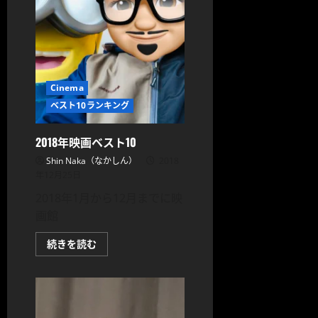
に
む
つ
い
て
さ
ら
に
読
む
Cinema
ベスト10ランキング
2018年映画ベスト10
Shin Naka（なかしん）
2018
年12月25日
2018年1月から12月までに映
画館
2018
続きを読む
年
映
画
ベ
ス
ト
10