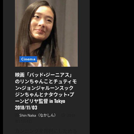
に
つ
い
て
さ
ら
に
読
む
Cinema
映画「バッド・ジーニアス」
のリンちゃんことチュティモ
ン・ジョンジャルーンスック
ジンちゃんとナタウット・プ
ーンピリヤ監督 in Tokyo
2018/11/03
Shin Naka（なかしん）
2018
年11月4日
カンニングを題材にしためち