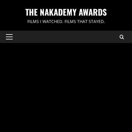
内
THE NAKADEMY AWARDS
容
を
FILMS I WATCHED. FILMS THAT STAYED.
ス
キ
ッ
メ
イ
プ
ン
メ
ニ
ュ
ー