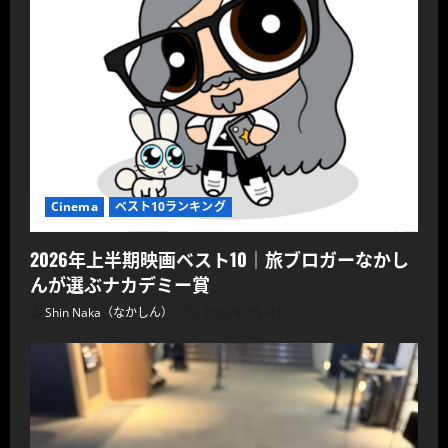
ル
ー
ン
ス
ッ
ク
ジ
ン
ち
ゃ
ん
と
ナ
タ
Cinema
ベスト10ランキング
ウ
ッ
ト・
プ
2026年上半期映画ベスト10｜旅ブロガーなかし
ー
ン
んが選ぶナカデミー賞
ピ
リ
Shin Naka（なかしん）
2026年7月4日
ヤ
監
督
in
Tokyo
2018/11/03
に
つ
い
て