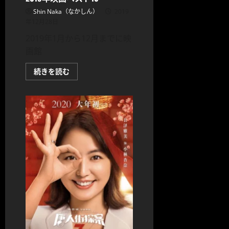
ノ
舞
Shin Naka（なかしん）
2019
台
年12月28日
挨
拶
2019年1月から12月までに映
付
プ
画館
レ
ミ
ア
2019
続きを読む
上
年
映
映
に
画
つ
ベ
い
ス
て
ト
さ
10
ら
に
に
つ
読
い
む
て
さ
ら
に
読
む