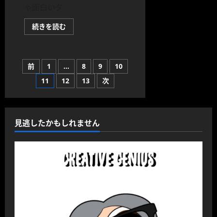
ゃ面白いタ
映
続きを読む
画
「バ
ッ
ド・
ジ
投
前
1
…
8
9
10
ー
ニ
ア
11
12
13
次
稿
ス」
の
リ
の
ン
ち
ゃ
見逃したかもしれません
ペ
ん
こ
と
ー
チ
ュ
テ
ジ
ィ
モ
ン・
送
ジ
ョ
ン
り
ジ
ャ