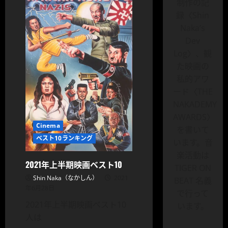
映
制作の記
画
録〈Shin
館
で
Naka’s
観
た
Dev
映
画
Log〉、観
に
た映画の
つ
い
私的アワ
て
さ
ード〈THE
ら
に
NAKADEMY
読
む
AWARDS〉
Cinema
を書いて
ベスト10ランキング
います。音
楽活動は
2021年上半期映画ベスト10
TIGER ON
Shin Naka（なかしん）
2021
BEAT 名義
年6月28日
で行って
2021年上半期映画ベスト10
います。
人は