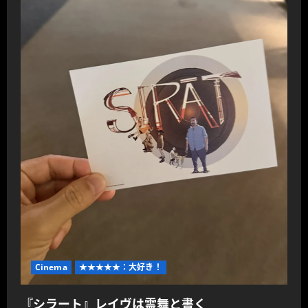
さ
ら
に
読
む
Cinema
★★★★★：大好き！
『シラート』レイヴは霊舞と書く