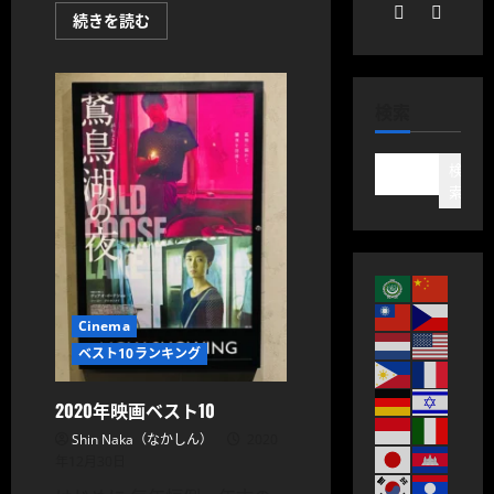
2021
続きを読む
年
上
半
期
映
検索
画
ベ
ス
ト
検
10
に
索
つ
い
て
さ
ら
に
読
む
Cinema
ベスト10ランキング
2020年映画ベスト10
Shin Naka（なかしん）
2020
年12月30日