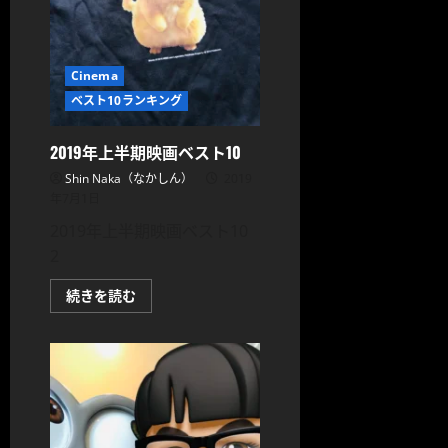
忠
信、
長
澤
ま
Cinema
さ
み、
ベスト10ランキング
三
浦
友
和、
2019年上半期映画ベスト10‬
妻
夫
Shin Naka（なかしん）
2019
木
年7月1日
聡、
ト
2019年上半期映画ベスト10‬
ニ
ー・
2
ジ
ャ
ー
2019
続きを読む
と
年
共
上
演！
半
に
期
つ
映
い
画
て
ベ
さ
ス
ら
ト
に
10‬
読